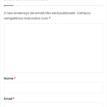
O seu endereço de email não será publicado.
Campos
obrigatórios marcados com
*
C
o
m
e
n
t
á
r
Nome
*
i
o
*
Email
*