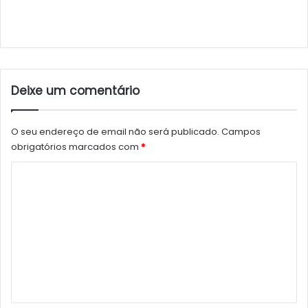
Deixe um comentário
O seu endereço de email não será publicado.
Campos
obrigatórios marcados com
*
C
o
m
e
n
t
á