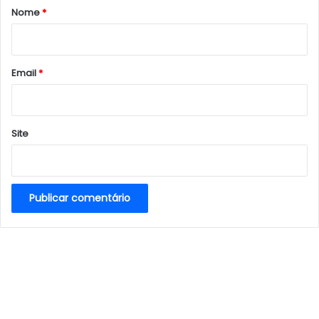
r
Nome
*
i
o
*
Email
*
Site