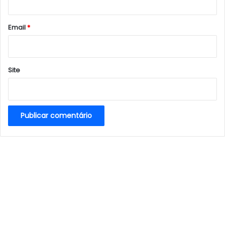
o
*
Email
*
Site