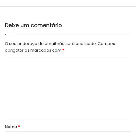
Deixe um comentário
O seu endereço de email não será publicado.
Campos
obrigatórios marcados com
*
C
o
m
e
n
t
á
r
Nome
*
i