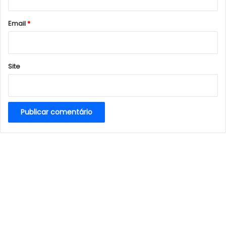
o
*
Email
*
Site