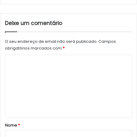
Deixe um comentário
O seu endereço de email não será publicado.
Campos
obrigatórios marcados com
*
C
o
m
e
n
t
á
r
Nome
*
i