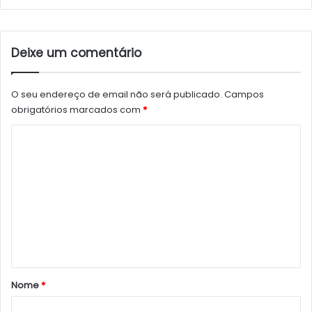
Deixe um comentário
O seu endereço de email não será publicado.
Campos
obrigatórios marcados com
*
C
o
m
e
n
t
á
r
Nome
*
i