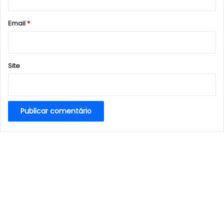
o
*
Email
*
Site