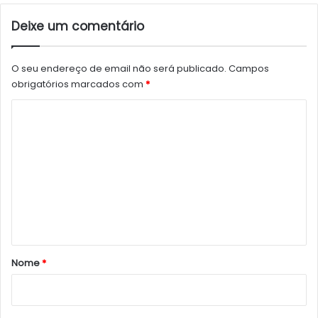
Deixe um comentário
O seu endereço de email não será publicado.
Campos
obrigatórios marcados com
*
C
o
m
e
n
t
á
r
Nome
*
i
o