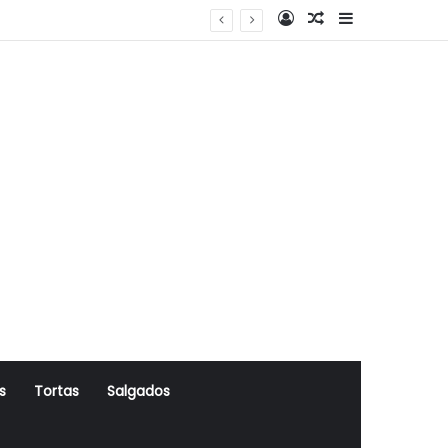
Log In
Artigo Aleatório
Sidebar
s
Tortas
Salgados