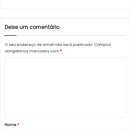
Deixe um comentário
O seu endereço de email não será publicado.
Campos
obrigatórios marcados com
*
C
o
m
e
n
t
á
r
Nome
*