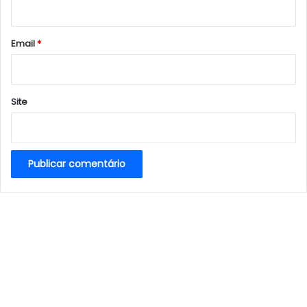
i
o
*
Email
*
Site