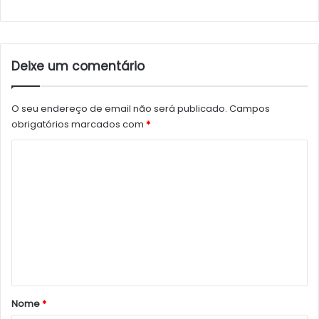
Deixe um comentário
O seu endereço de email não será publicado.
Campos
obrigatórios marcados com
*
C
o
m
e
n
t
á
r
Nome
*