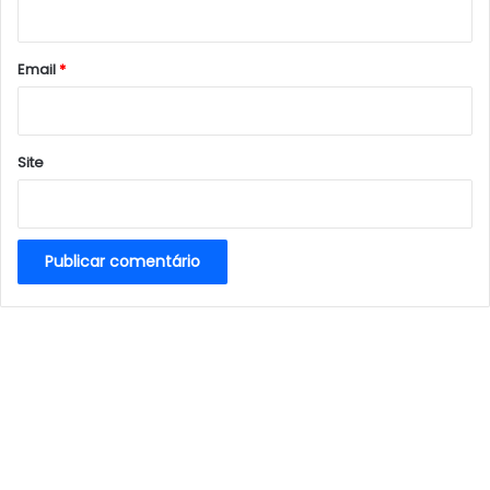
i
o
*
Email
*
Site