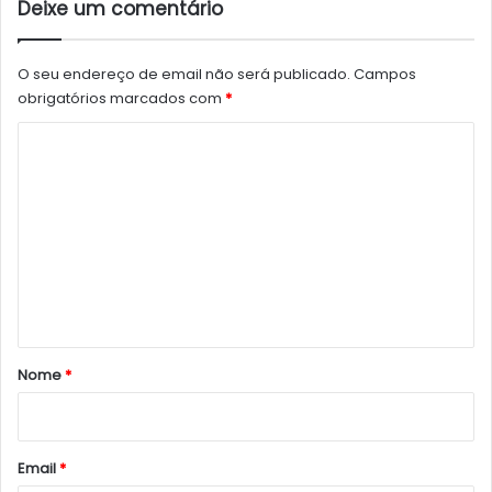
Deixe um comentário
O seu endereço de email não será publicado.
Campos
obrigatórios marcados com
*
C
o
m
e
n
t
á
r
Nome
*
i
o
*
Email
*