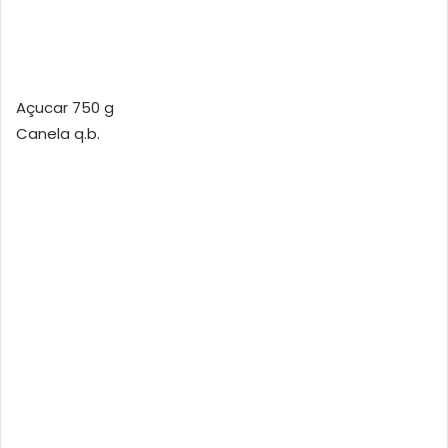
Açucar 750 g
Canela q.b.