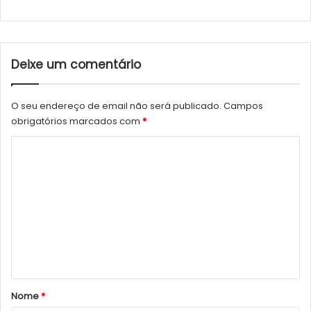
Deixe um comentário
O seu endereço de email não será publicado.
Campos
obrigatórios marcados com
*
C
o
m
e
n
t
á
r
Nome
*