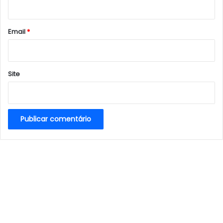
i
o
*
Email
*
Site