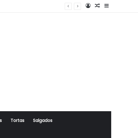
Log In
Artigo Aleatório
Sidebar
s
Tortas
Salgados