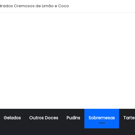
rados Cremosos de Limão e Coco
Gelados
Outros Doces
Pudins
Sobremesas
Tarte
r