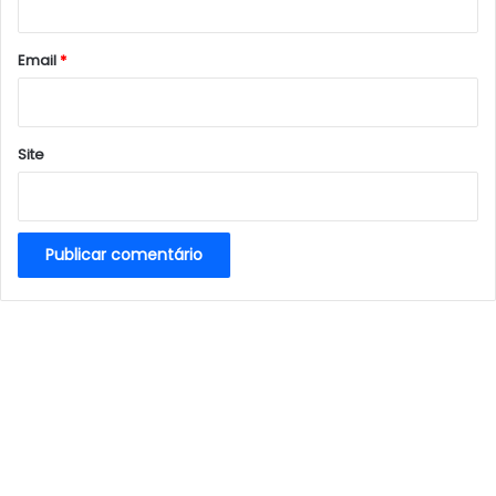
o
*
Email
*
Site