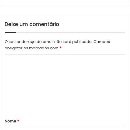
Deixe um comentário
O seu endereço de email não será publicado.
Campos
obrigatórios marcados com
*
C
o
m
e
n
t
á
r
Nome
*
i