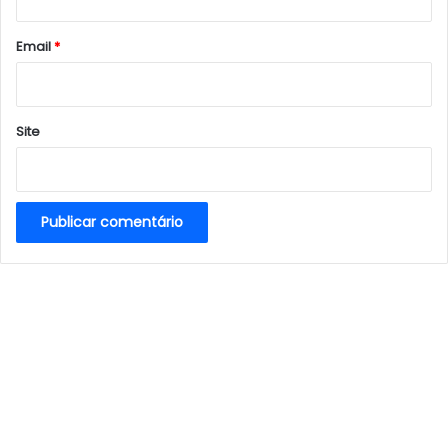
o
*
Email
*
Site