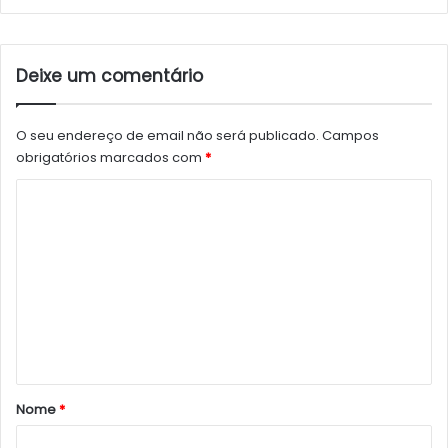
Deixe um comentário
O seu endereço de email não será publicado.
Campos
obrigatórios marcados com
*
C
o
m
e
n
t
á
r
Nome
*
i