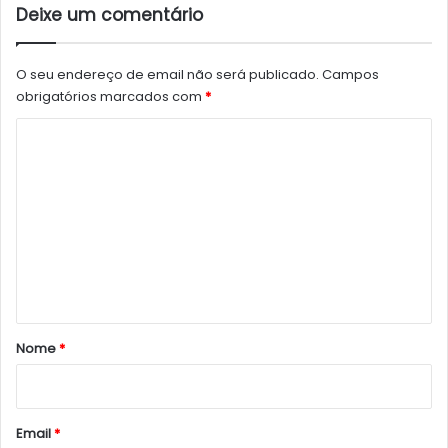
Deixe um comentário
O seu endereço de email não será publicado.
Campos
obrigatórios marcados com
*
C
o
m
e
n
t
á
r
Nome
*
i
o
*
Email
*