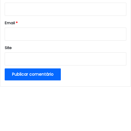
i
o
*
Email
*
Site