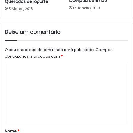
Queijada de limão
Queijadas de iogurte
12 Janeiro, 2019
5 Março, 2016
Deixe um comentário
O seu endereço de email não será publicado.
Campos
obrigatórios marcados com
*
C
o
m
e
n
t
á
r
Nome
*