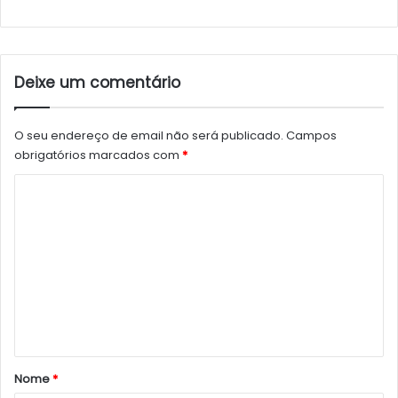
Deixe um comentário
O seu endereço de email não será publicado.
Campos
obrigatórios marcados com
*
C
o
m
e
n
t
á
r
Nome
*