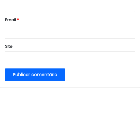
i
o
*
Email
*
Site