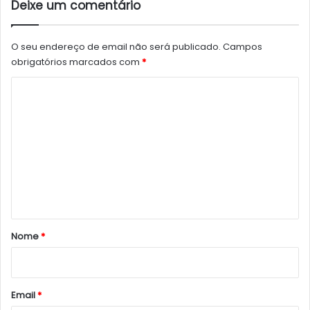
Deixe um comentário
O seu endereço de email não será publicado.
Campos
obrigatórios marcados com
*
C
o
m
e
n
t
á
r
Nome
*
i
o
*
Email
*