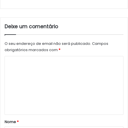
Deixe um comentário
O seu endereço de email não será publicado.
Campos
obrigatórios marcados com
*
C
o
m
e
n
t
á
r
Nome
*