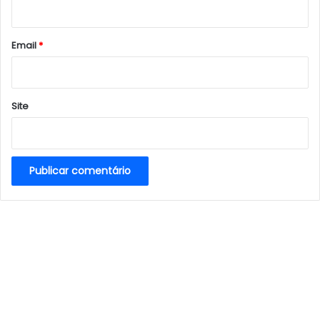
i
o
*
Email
*
Site