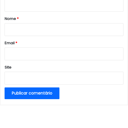
á
r
Nome
*
i
o
*
Email
*
Site