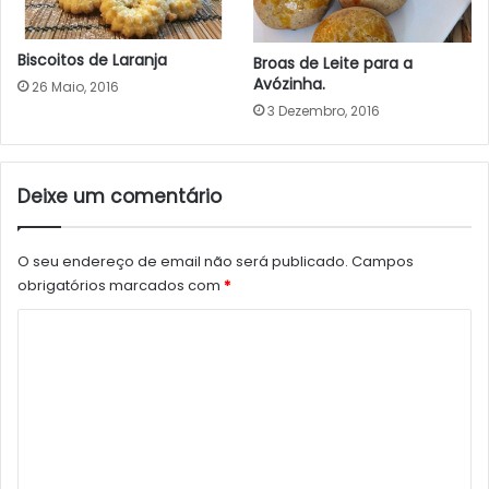
Biscoitos de Laranja
Broas de Leite para a
Avózinha.
26 Maio, 2016
3 Dezembro, 2016
Deixe um comentário
O seu endereço de email não será publicado.
Campos
obrigatórios marcados com
*
C
o
m
e
n
t