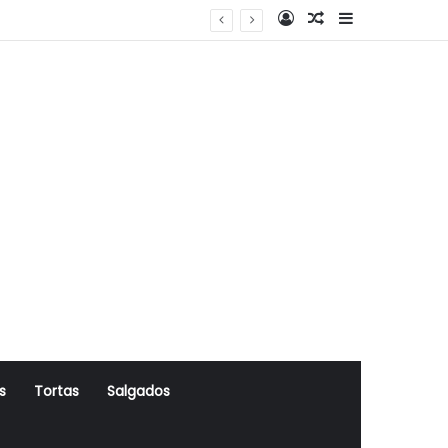
Log In
Artigo Aleatório
Sidebar
s
Tortas
Salgados