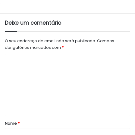
Deixe um comentário
O seu endereço de email não será publicado.
Campos
obrigatórios marcados com
*
C
o
m
e
n
t
á
r
Nome
*
i