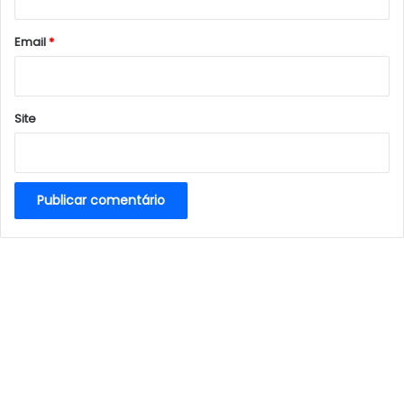
o
*
Email
*
Site