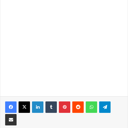
LinkedIn
Tumblr
Pinterest
Reddit
WhatsApp
Telegra
Partilhar Via Email