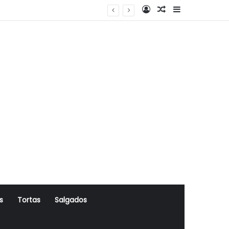
Log In
Artigo Aleatório
Sidebar
s
Tortas
Salgados