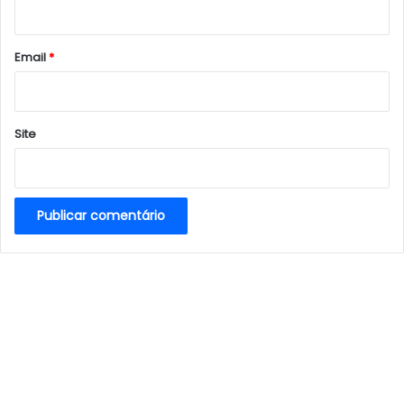
i
o
*
Email
*
Site