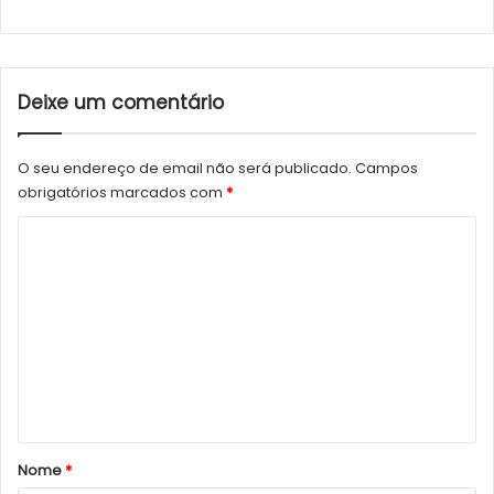
Deixe um comentário
O seu endereço de email não será publicado.
Campos
obrigatórios marcados com
*
C
o
m
e
n
t
á
r
Nome
*