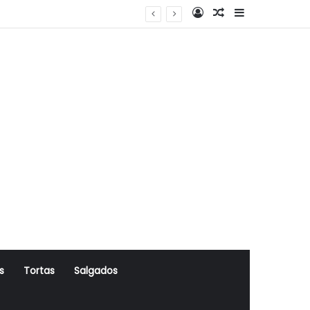
Log In
Artigo Aleatório
Sidebar
s
Tortas
Salgados