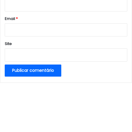
i
o
*
Email
*
Site