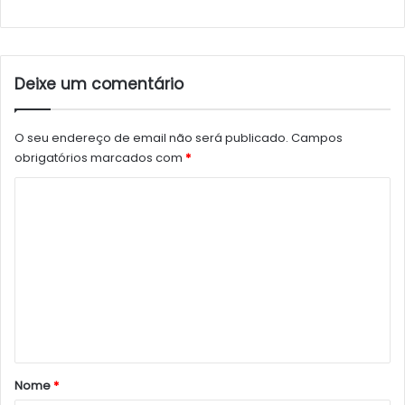
Deixe um comentário
O seu endereço de email não será publicado.
Campos
obrigatórios marcados com
*
C
o
m
e
n
t
á
r
Nome
*