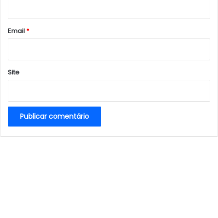
i
o
*
Email
*
Site