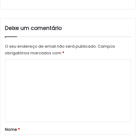
Deixe um comentário
O seu endereço de email não será publicado.
Campos
obrigatórios marcados com
*
C
o
m
e
n
t
á
r
Nome
*