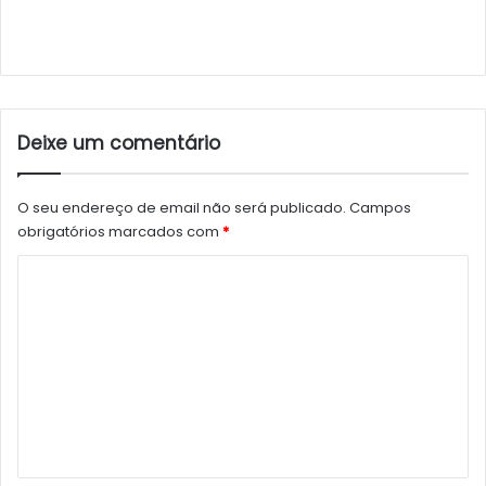
Deixe um comentário
O seu endereço de email não será publicado.
Campos
obrigatórios marcados com
*
C
o
m
e
n
t
á