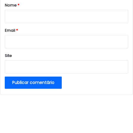
r
Nome
*
i
o
*
Email
*
Site