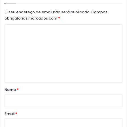
O seu endereço de email não será publicado.
Campos
obrigatórios marcados com
*
C
o
m
e
n
t
á
r
Nome
*
i
o
*
Email
*