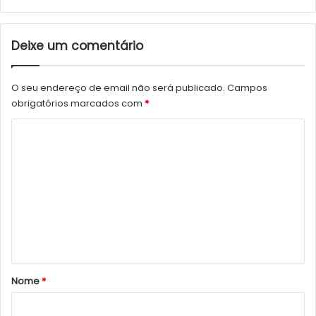
Deixe um comentário
O seu endereço de email não será publicado.
Campos
obrigatórios marcados com
*
C
o
m
e
n
t
á
r
Nome
*
i