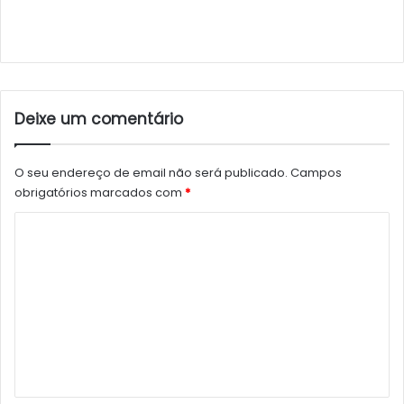
Deixe um comentário
O seu endereço de email não será publicado.
Campos
obrigatórios marcados com
*
C
o
m
e
n
t
á