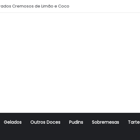
ados Cremosos de Limão e Coco
Gelados
Outros Doces
Pudins
Sobremesas
Tarte
r