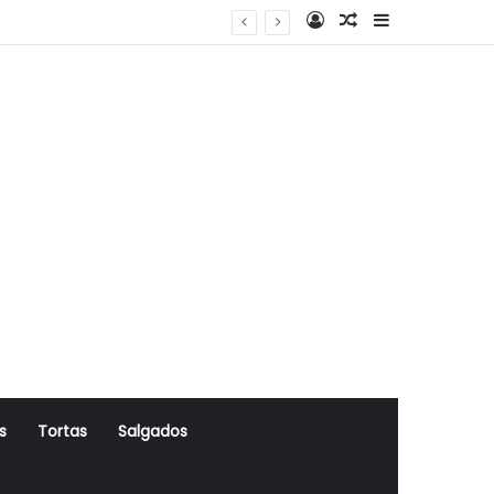
Log In
Artigo Aleatório
Sidebar
s
Tortas
Salgados