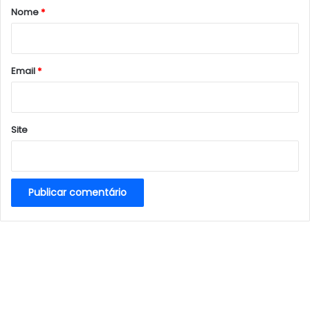
r
Nome
*
i
o
*
Email
*
Site