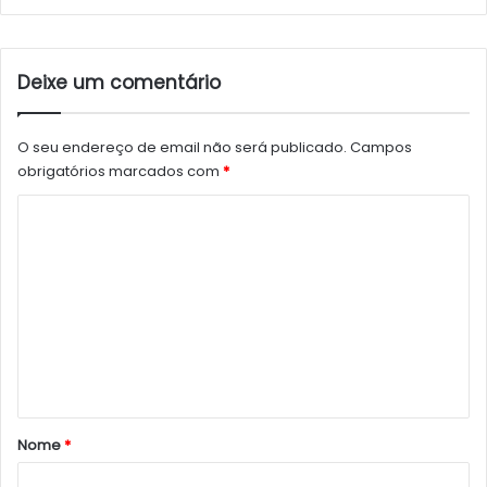
Deixe um comentário
O seu endereço de email não será publicado.
Campos
obrigatórios marcados com
*
C
o
m
e
n
t
á
r
Nome
*
i