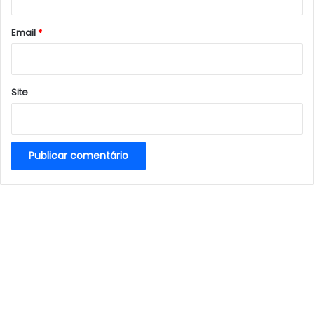
o
*
Email
*
Site