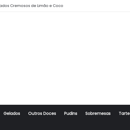
ados Cremosos de Limão e Coco
Gelados
Outros Doces
Pudins
Sobremesas
Tarte
r