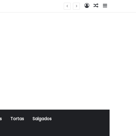
Log In
Artigo Aleatório
Sidebar
s
Tortas
Salgados