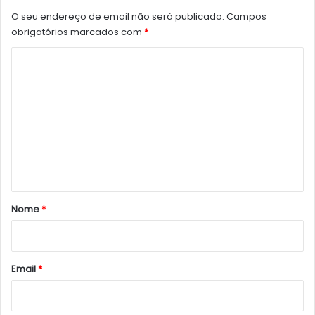
O seu endereço de email não será publicado.
Campos
obrigatórios marcados com
*
C
o
m
e
n
t
á
r
Nome
*
i
o
*
Email
*