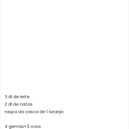
3 dl de leite
2 dl de natas
raspa da casca de 1 laranja
4 gemas+3 ovos