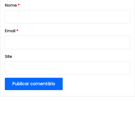
r
Nome
*
i
o
*
Email
*
Site