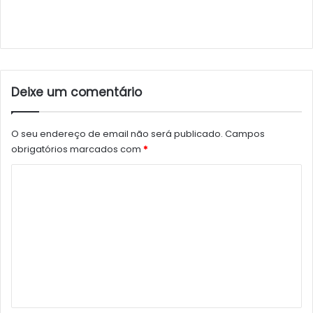
Deixe um comentário
O seu endereço de email não será publicado.
Campos
obrigatórios marcados com
*
C
o
m
e
n
t
á