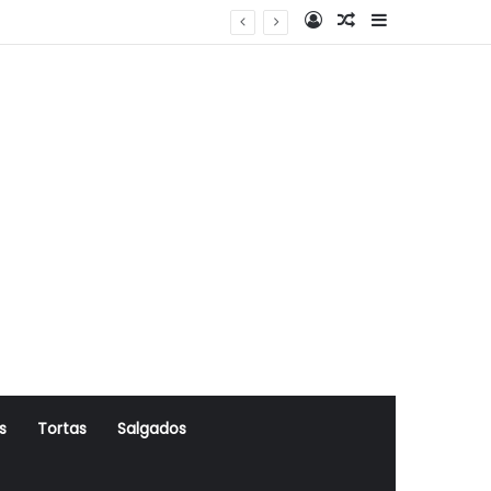
Log In
Artigo Aleatório
Sidebar
s
Tortas
Salgados