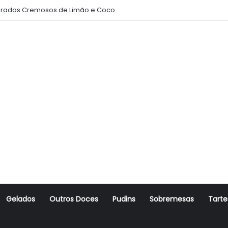
rados Cremosos de Limão e Coco
Gelados
Outros Doces
Pudins
Sobremesas
Tarte
r