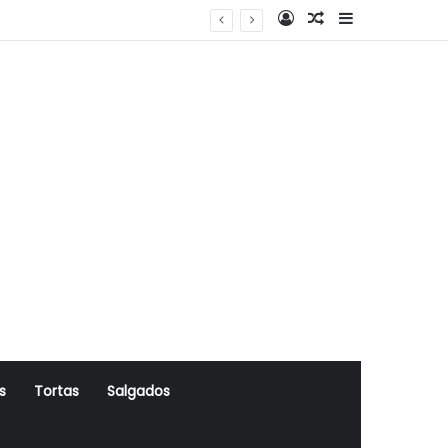
Log In
Artigo Aleatório
Sidebar
s
Tortas
Salgados