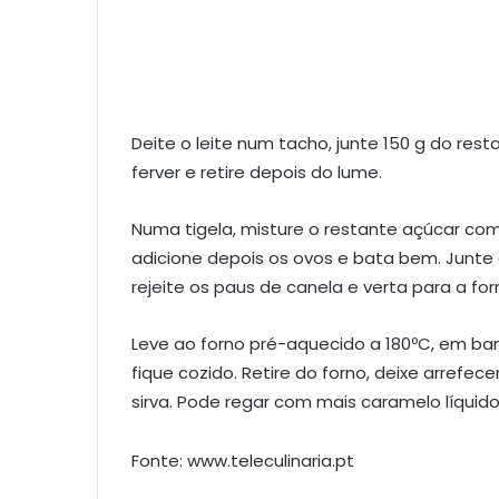
Deite o leite num tacho, junte 150 g do rest
ferver e retire depois do lume.
Numa tigela, misture o restante açúcar com
adicione depois os ovos e bata bem. Junte 
rejeite os paus de canela e verta para a fo
Leve ao forno pré-aquecido a 180ºC, em ba
fique cozido. Retire do forno, deixe arrefe
sirva. Pode regar com mais caramelo líquido 
Fonte: www.teleculinaria.pt