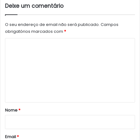
Deixe um comentário
O seu endereço de email não será publicado.
Campos
obrigatórios marcados com
*
C
o
m
e
n
t
á
r
Nome
*
i
o
*
Email
*