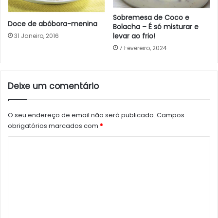
Sobremesa de Coco e
Doce de abóbora-menina
Bolacha – É só misturar e
levar ao frio!
31 Janeiro, 2016
7 Fevereiro, 2024
Deixe um comentário
O seu endereço de email não será publicado.
Campos
obrigatórios marcados com
*
C
o
m
e
n
t