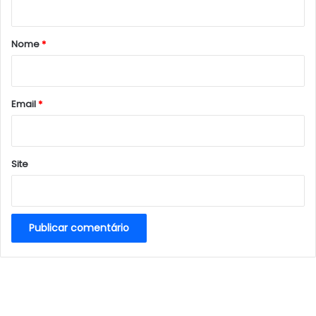
á
r
Nome
*
i
o
*
Email
*
Site