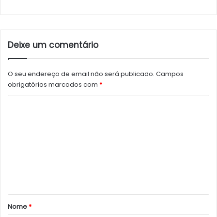
Deixe um comentário
O seu endereço de email não será publicado.
Campos
obrigatórios marcados com
*
C
o
m
e
n
t
á
r
Nome
*