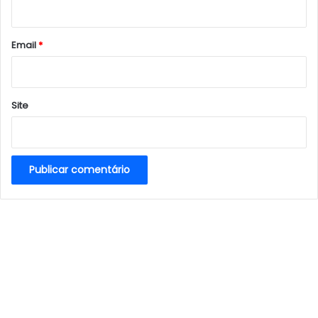
i
o
*
Email
*
Site