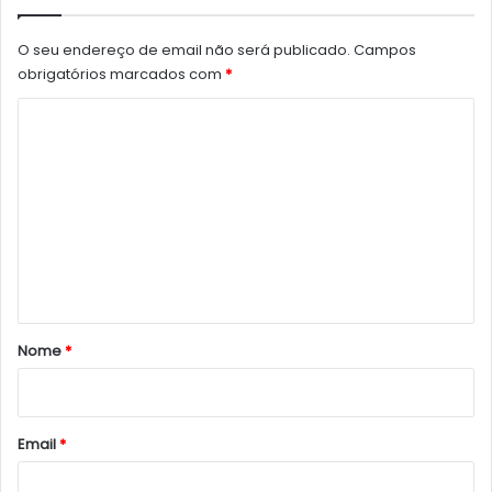
O seu endereço de email não será publicado.
Campos
obrigatórios marcados com
*
C
o
m
e
n
t
á
r
Nome
*
i
o
*
Email
*