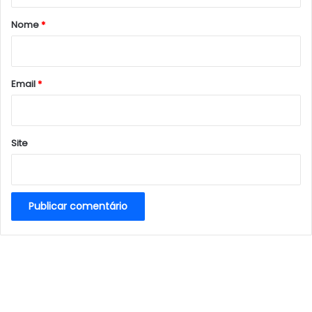
r
Nome
*
i
o
*
Email
*
Site