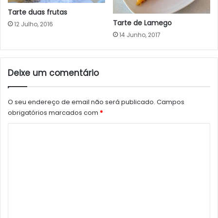
Tarte duas frutas
Tarte de Lamego
12 Julho, 2016
14 Junho, 2017
Deixe um comentário
O seu endereço de email não será publicado.
Campos
obrigatórios marcados com
*
C
o
m
e
n
t
á