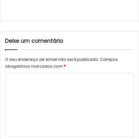
Deixe um comentário
O seu endereço de email não será publicado.
Campos
obrigatórios marcados com
*
C
o
m
e
n
t
á