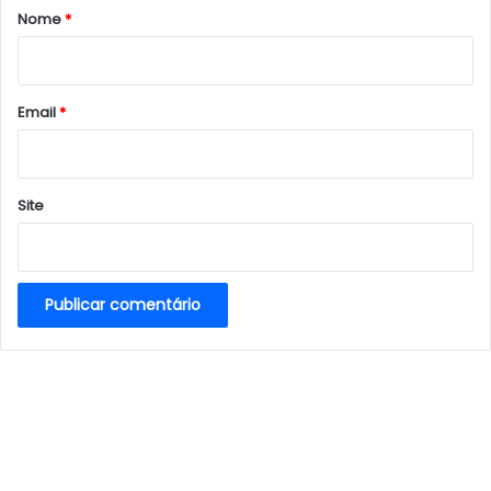
r
Nome
*
i
o
*
Email
*
Site