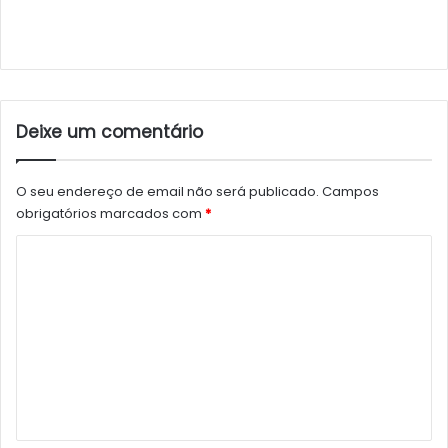
Deixe um comentário
O seu endereço de email não será publicado.
Campos
obrigatórios marcados com
*
C
o
m
e
n
t
á