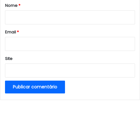
r
Nome
*
i
o
*
Email
*
Site