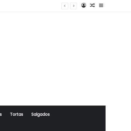
Log In
Artigo Aleatório
Sidebar
s
Tortas
Salgados