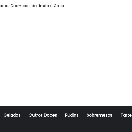
ados Cremosos de Limão e Coco
Gelados
Outros Doces
Pudins
Sobremesas
Tarte
r