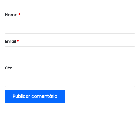
á
r
Nome
*
i
o
*
Email
*
Site