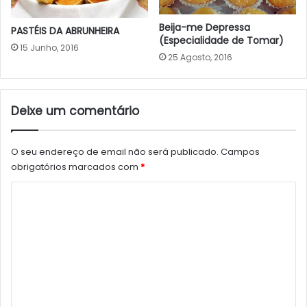
Beija-me Depressa
PASTÉIS DA ABRUNHEIRA
(Especialidade de Tomar)
15 Junho, 2016
25 Agosto, 2016
Deixe um comentário
O seu endereço de email não será publicado.
Campos
obrigatórios marcados com
*
C
o
m
e
n
t