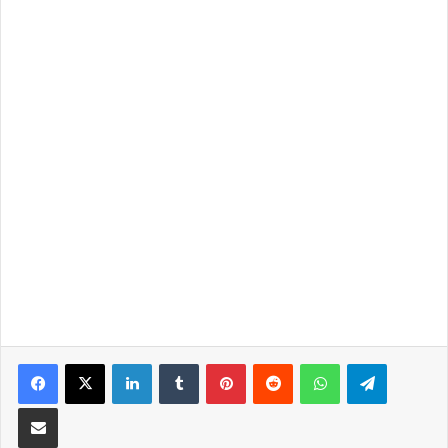
LinkedIn
Tumblr
Pinterest
Reddit
WhatsApp
Telegra
Partilhar Via Email